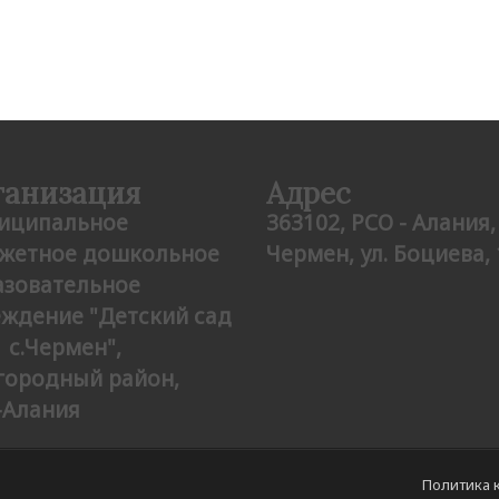
ганизация
Адрес
иципальное
363102, РСО - Алания, 
жетное дошкольное
Чермен, ул. Боциева, 
азовательное
еждение "Детский сад
 с.Чермен",
городный район,
-Алания
Политика 