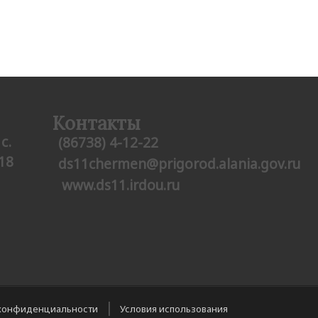
Контакты
с.
(86738) 4-12-22
18
ds11chermen@prigorod.alania.gov.ru
www.ds11.irdou.ru
|
конфиденциальности
Условия использования