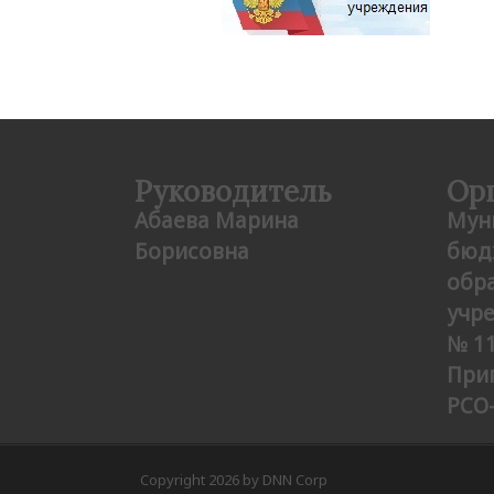
Руководитель
Ор
Абаева Марина
Мун
Борисовна
бюд
обр
учр
№ 11
При
РCО
Copyright 2026 by DNN Corp