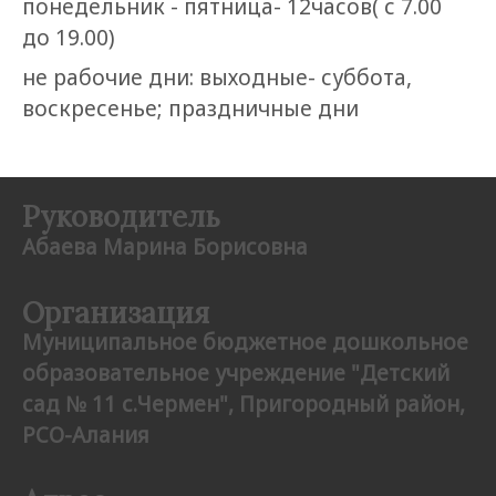
понедельник - пятница- 12часов( с 7.00
до 19.00)
не рабочие дни: выходные- суббота,
воскресенье; праздничные дни
Руководитель
Абаева Марина Борисовна
Организация
Муниципальное бюджетное дошкольное
образовательное учреждение "Детский
сад № 11 с.Чермен", Пригородный район,
РCО-Алания